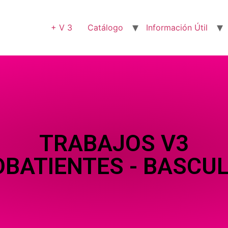
+ V 3
Catálogo
Información Útil
TRABAJOS V3
OBATIENTES - BASCU