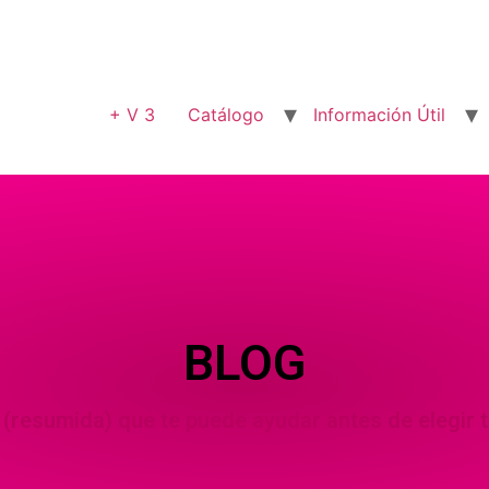
+ V 3
Catálogo
Información Útil
BLOG
 (resumida) que te puede ayudar antes de elegir 