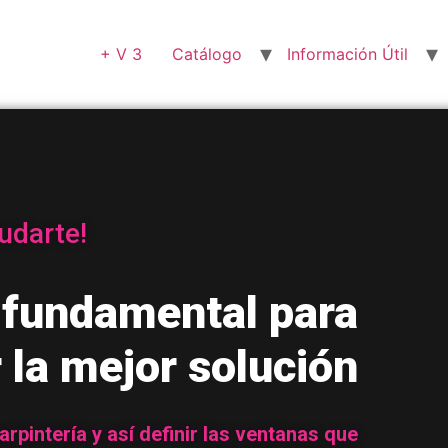
+ V 3
Catálogo
Información Útil
udarte!
 fundamental para
 la mejor solución
pintería y así definir las ventanas que